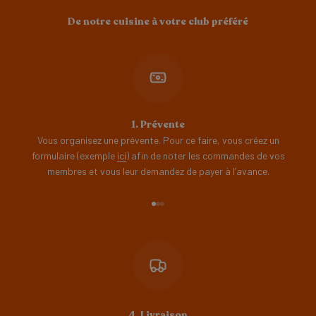
De notre cuisine à votre club préféré
1. Prévente
Vous organisez une prévente. Pour ce faire, vous créez un
formulaire (exemple
ici
) afin de noter les commandes de vos
membres et vous leur demandez de payer à l’avance.
Aller à l'élément 1
Aller à l'élément 2
Aller à l'élément 3
4. Livraison