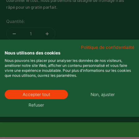
couronner le tout, nous parsemons la lasagne de fromage frais
râpé pour un gratin parfait.
Quantité:
Politique de confidentialité
Attention : La Lasagne Bolognese doit être achetée
par multiples de
Nous utilisons des cookies
8
. La
quantité minimale
de commande pour l'ensemble des produits
Nous pouvons les placer pour analyser les données de nos visiteurs,
est de
500 unités min.
améliorer notre site Web, afficher un contenu personnalisé et vous faire
vivre une expérience inoubliable. Pour plus d'informations sur les cookies
que nous utilisons, ouvrez les paramètres.
AJOUTER AU PANIER
Accepter tout
Non, ajuster
Refuser